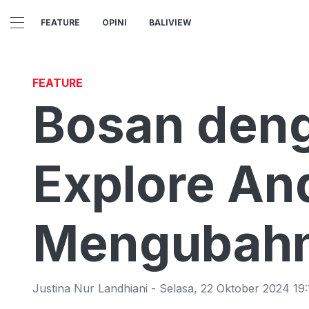
FEATURE
OPINI
BALIVIEW
FEATURE
Bosan deng
Explore And
Mengubahn
Justina Nur Landhiani
-
Selasa
,
22 Oktober 2024 19: