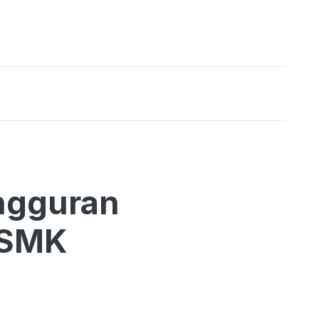
angguran
 SMK