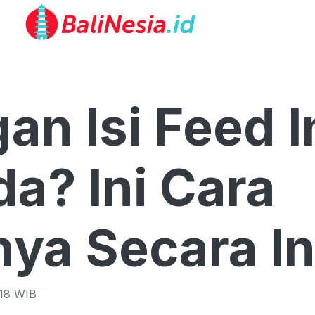
an Isi Feed 
a? Ini Cara
ya Secara In
18
WIB