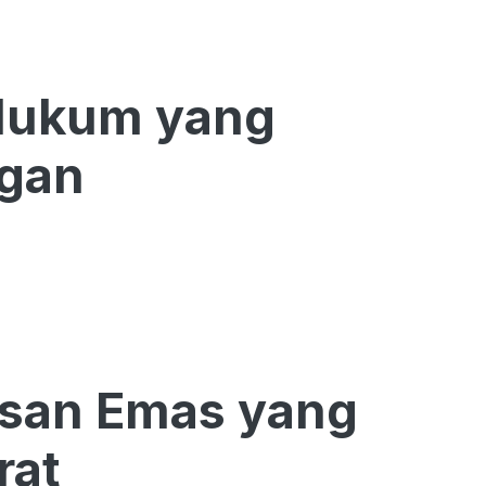
 Hukum yang
ngan
asan Emas yang
rat