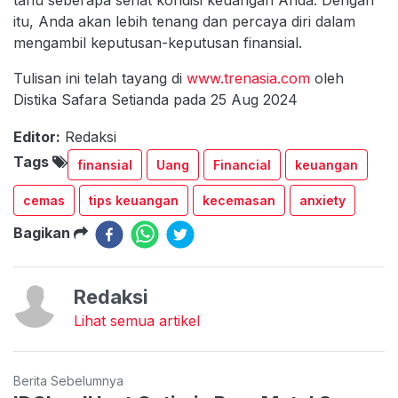
itu, Anda akan lebih tenang dan percaya diri dalam
mengambil keputusan-keputusan finansial.
Tulisan ini telah tayang di
www.trenasia.com
oleh
Distika Safara Setianda pada 25 Aug 2024
Editor:
Redaksi
Tags
finansial
Uang
Financial
keuangan
cemas
tips keuangan
kecemasan
anxiety
Bagikan
Redaksi
Lihat semua artikel
Berita Sebelumnya