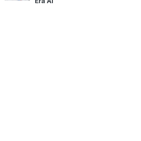
Era AI