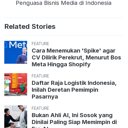
Penguasa Bisnis Media di Indonesia
Related Stories
FEATURE
Cara Menemukan 'Spike' agar
CV Dilirik Perekrut, Menurut Bos
Meta Hingga Shopify
FEATURE
Daftar Raja Logistik Indonesia,
Inilah Deretan Pemimpin
Pasarnya
FEATURE
Bukan Ahli AI, Ini Sosok yang
Dinilai Paling Siap Memimpin di