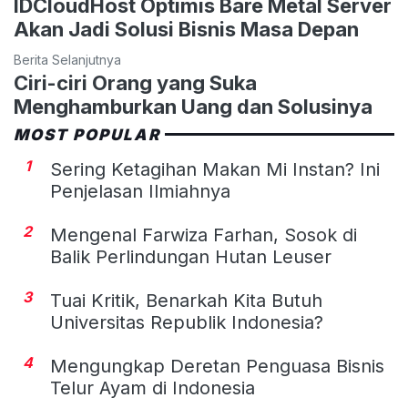
IDCloudHost Optimis Bare Metal Server
Akan Jadi Solusi Bisnis Masa Depan
Berita Selanjutnya
Ciri-ciri Orang yang Suka
Menghamburkan Uang dan Solusinya
MOST POPULAR
1
Sering Ketagihan Makan Mi Instan? Ini
Penjelasan Ilmiahnya
2
Mengenal Farwiza Farhan, Sosok di
Balik Perlindungan Hutan Leuser
3
Tuai Kritik, Benarkah Kita Butuh
Universitas Republik Indonesia?
4
Mengungkap Deretan Penguasa Bisnis
Telur Ayam di Indonesia