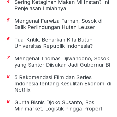
4
Sering Ketagihan Makan Mi Instan? Ini
Penjelasan Ilmiahnya
5
Mengenal Farwiza Farhan, Sosok di
Balik Perlindungan Hutan Leuser
6
Tuai Kritik, Benarkah Kita Butuh
Universitas Republik Indonesia?
7
Mengenal Thomas Djiwandono, Sosok
yang Santer Diisukan Jadi Gubernur BI
8
5 Rekomendasi Film dan Series
Indonesia tentang Kesulitan Ekonomi di
Netflix
9
Gurita Bisnis Djoko Susanto, Bos
Minimarket, Logistik hingga Properti