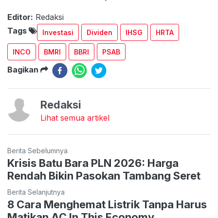
Editor:
Redaksi
Tags
Investasi
Dividen
IHSG
HRTA
INCO
BMRI
BBRI
PSAB
Bagikan
Redaksi
Lihat semua artikel
Berita Sebelumnya
Krisis Batu Bara PLN 2026: Harga
Rendah Bikin Pasokan Tambang Seret
Berita Selanjutnya
8 Cara Menghemat Listrik Tanpa Harus
Matikan AC In This Economy