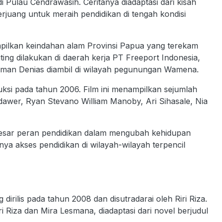
di Pulau Cendrawasih. Ceritanya diadaptasi dari kisah
juang untuk meraih pendidikan di tengah kondisi
nampilkan keindahan alam Provinsi Papua yang terekam
ng dilakukan di daerah kerja PT Freeport Indonesia,
an Denias diambil di wilayah pegunungan Wamena.
duksi pada tahun 2006. Film ini menampilkan sejumlah
dawer, Ryan Stevano William Manoby, Ari Sihasale, Nia
 besar peran pendidikan dalam mengubah kehidupan
a akses pendidikan di wilayah-wilayah terpencil
irilis pada tahun 2008 dan disutradarai oleh Riri Riza.
ri Riza dan Mira Lesmana, diadaptasi dari novel berjudul