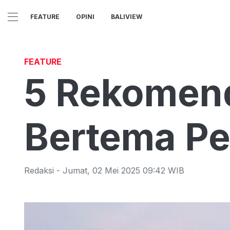
FEATURE
OPINI
BALIVIEW
FEATURE
5 Rekomend
Bertema Pe
Redaksi
-
Jumat
,
02 Mei 2025 09:42
WIB