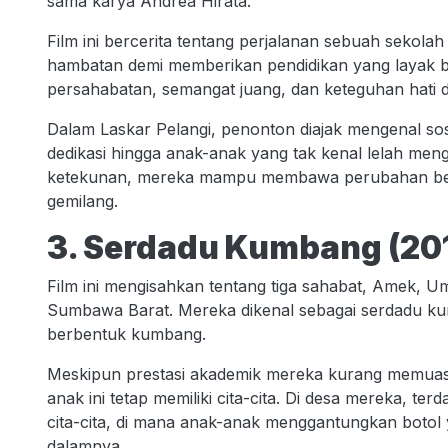
sama karya Andrea Hirata.
Film ini bercerita tentang perjalanan sebuah sekola
hambatan demi memberikan pendidikan yang layak bagi
persahabatan, semangat juang, dan keteguhan hati 
Dalam Laskar Pelangi, penonton diajak mengenal so
dedikasi hingga anak-anak yang tak kenal lelah me
ketekunan, mereka mampu membawa perubahan besa
gemilang.
3. Serdadu Kumbang (201
Film ini mengisahkan tentang tiga sahabat, Amek, U
Sumbawa Barat. Mereka dikenal sebagai serdadu k
berbentuk kumbang.
Meskipun prestasi akademik mereka kurang memuask
anak ini tetap memiliki cita-cita. Di desa mereka, 
cita-cita, di mana anak-anak menggantungkan botol ya
dalamnya.