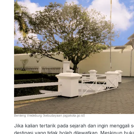
Benteng Vredeburg (kebudayaan.jogjakota.go.id)
Jika kalian tertarik pada sejarah dan ingin menggal
destinasi yang tidak boleh dilewatkan. Meskipun b