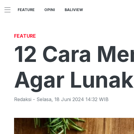
FEATURE
OPINI
BALIVIEW
FEATURE
12 Cara Me
Agar Lunak
Redaksi
-
Selasa
,
18 Juni 2024 14:32
WIB