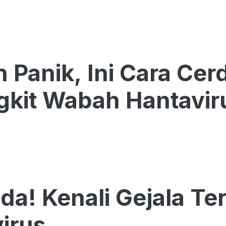
 Panik, Ini Cara Ce
gkit Wabah Hantavir
a! Kenali Gejala Te
irus