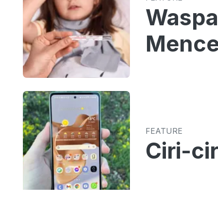
Waspad
Mence
FEATURE
Ciri-c