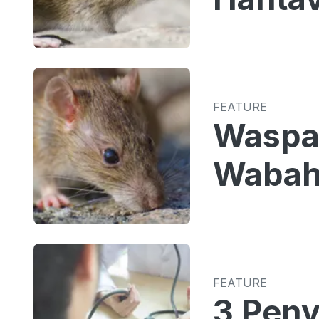
FEATURE
Waspad
Wabah 
FEATURE
3 Peny