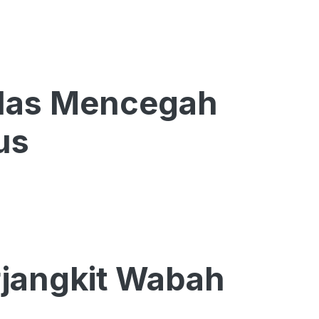
rdas Mencegah
us
rjangkit Wabah