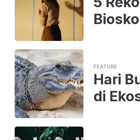
5 Reko
Biosko
FEATURE
Hari B
di Eko