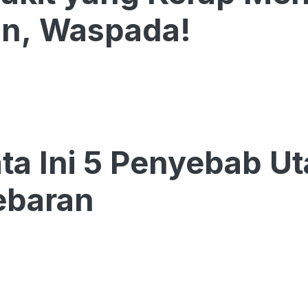
an, Waspada!
ta Ini 5 Penyebab U
ebaran