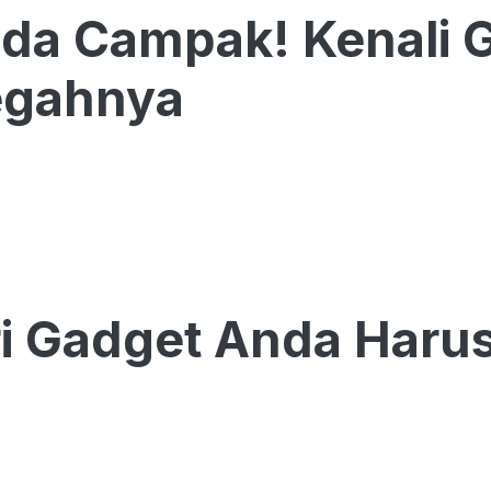
a Campak! Kenali G
gahnya
iri Gadget Anda Haru