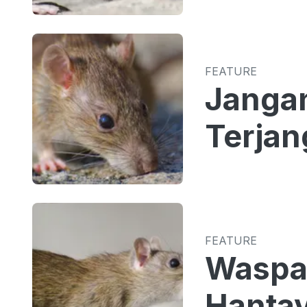
FEATURE
Jangan
Terjan
FEATURE
Waspad
Hantav