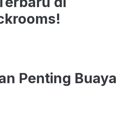
Terbaru di
ackrooms!
ran Penting Buaya