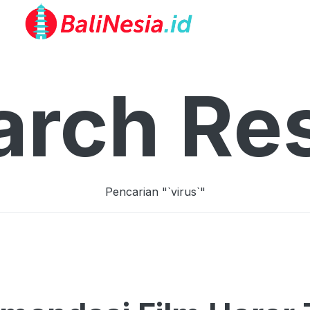
arch Res
Pencarian "`
virus
`"