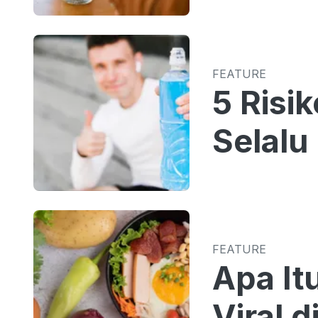
FEATURE
5 Risi
Selalu
FEATURE
Apa It
Viral d