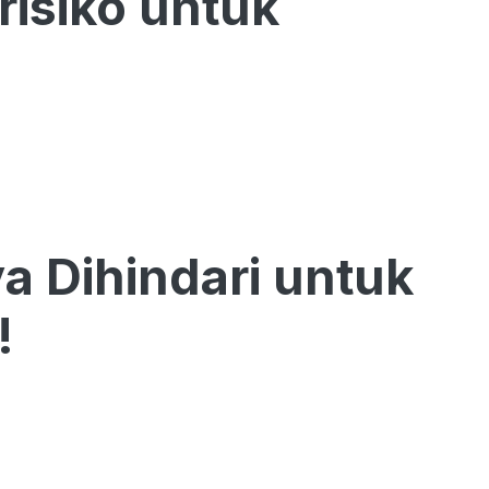
risiko untuk
 Dihindari untuk
!