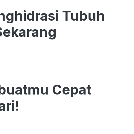
nghidrasi Tubuh
Sekarang
buatmu Cepat
ri!