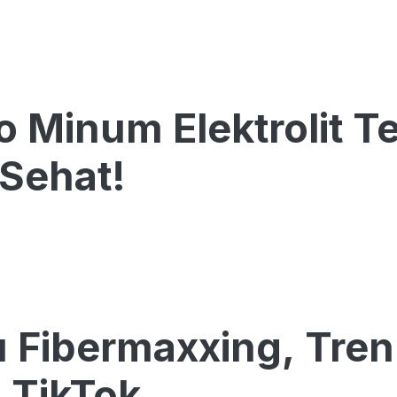
ko Minum Elektrolit T
 Sehat!
u Fibermaxxing, Tre
i TikTok