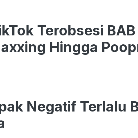
ikTok Terobsesi BAB 
maxxing Hingga Poo
ak Negatif Terlalu
a