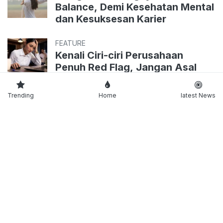
Balance, Demi Kesehatan Mental
dan Kesuksesan Karier
FEATURE
Kenali Ciri-ciri Perusahaan
Penuh Red Flag, Jangan Asal
Terima Pekerjaan!
Trending
Home
latest News
FEATURE
5 Manfaat Mengejutkan dari
Menerapkan Gaya Hidup Slow
Living
FEATURE
Suka Mager Bersih-bersih
Kamar? Coba Cara Ini!
FEATURE