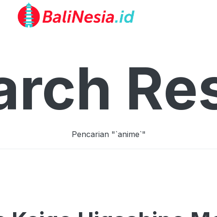
arch Res
Pencarian "`
anime
`"