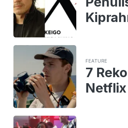
Penuli
Kiprah
FEATURE
7 Reko
Netfli