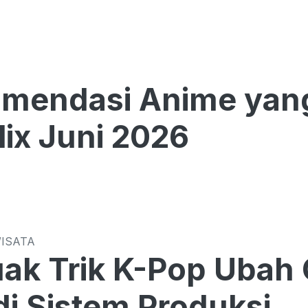
omendasi Anime yan
lix Juni 2026
WISATA
k Trik K-Pop Ubah C
i Sistem Produksi