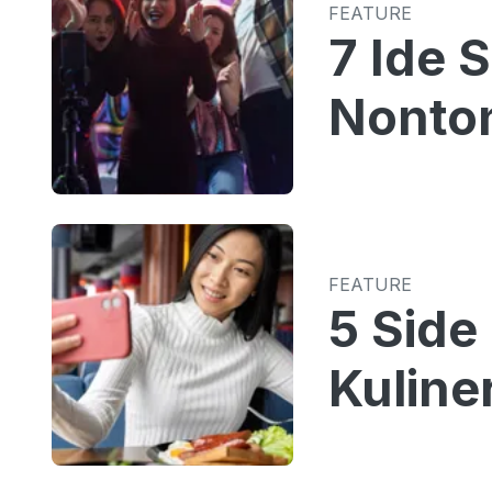
FEATURE
7 Ide 
Nonton
FEATURE
5 Side
Kuline